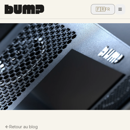
🇫🇷
FR
Men
Retour au blog