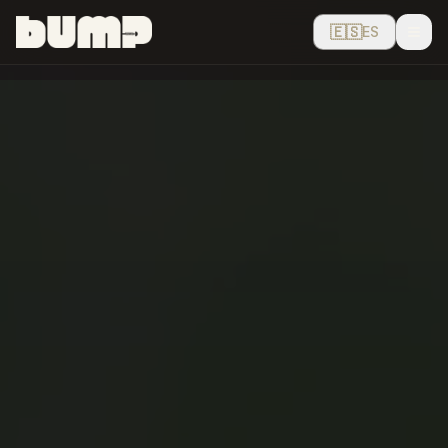
🇪🇸
ES
Men