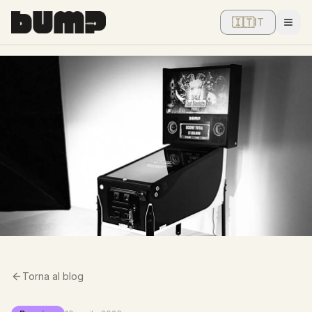
🇮🇹
IT
Men
Torna al blog