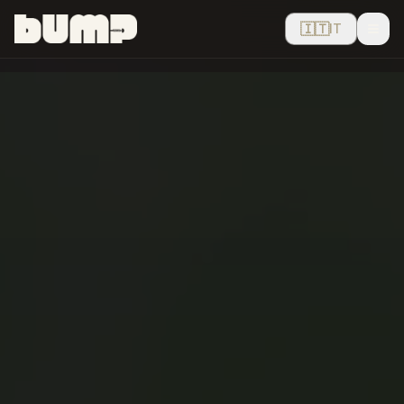
🇮🇹
IT
Men