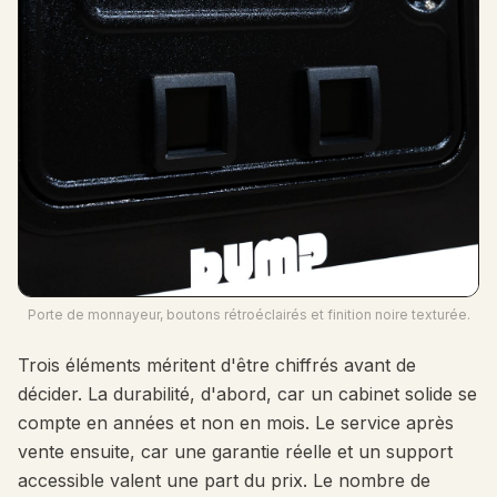
Porte de monnayeur, boutons rétroéclairés et finition noire texturée.
Trois éléments méritent d'être chiffrés avant de
décider. La durabilité, d'abord, car un cabinet solide se
compte en années et non en mois. Le service après
vente ensuite, car une garantie réelle et un support
accessible valent une part du prix. Le nombre de