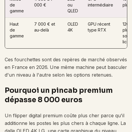
de
000 €
ou
intermédiaire
plus
gamme
QLED
Haut
7 000 € et
OLED
GPU récent
120 
de
au-delà
4K
type RTX
plus,
gamme
sous
lice
Ces fourchettes sont des repères de marché observés
en France en 2026. Une même machine peut basculer
d'un niveau à l'autre selon les options retenues.
Pourquoi un pincab premium
dépasse 8 000 euros
Un flipper digital premium coûte plus cher parce qu'il
additionne les postes les plus chers à chaque ligne. La
dalle OLED 4K LG, une carte graphique du niveau