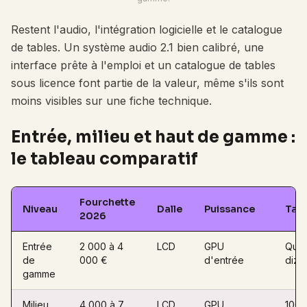
Restent l'audio, l'intégration logicielle et le catalogue
de tables. Un système audio 2.1 bien calibré, une
interface prête à l'emploi et un catalogue de tables
sous licence font partie de la valeur, même s'ils sont
moins visibles sur une fiche technique.
Entrée, milieu et haut de gamme :
le tableau comparatif
Fourchette
Niveau
Dalle
Puissance
Tab
2026
Entrée
2 000 à 4
LCD
GPU
Quel
de
000 €
d'entrée
diza
gamme
Milieu
4 000 à 7
LCD
GPU
100 