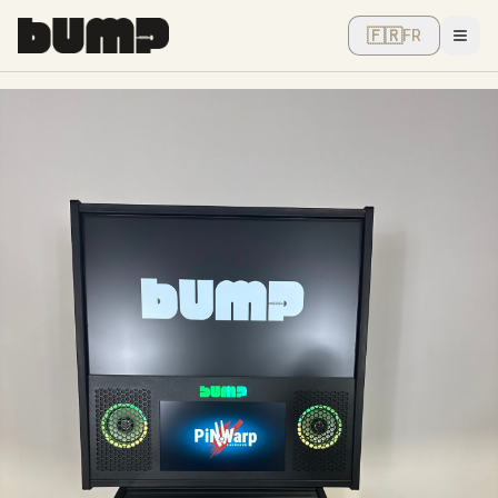
🇫🇷
FR
Men